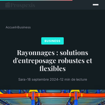
📰
Prospexis
Accueil
›
Business
BUSINESS
Rayonnages : solutions
d'entreposage robustes et
flexibles
Sara
•
18 septembre 2024
•
12 min de lecture