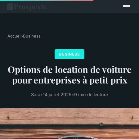
📰
Prospexis
Accueil
›
Business
BUSINESS
Options de location de voiture
pour entreprises à petit prix
Sara
•
14 juillet 2025
•
9 min de lecture